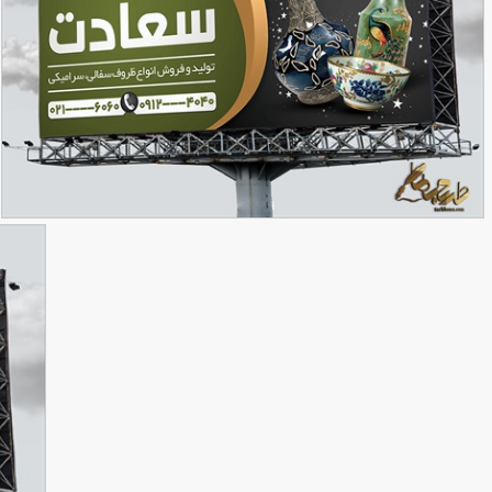
طرح بنر سفالگری
90,000
تومان
35