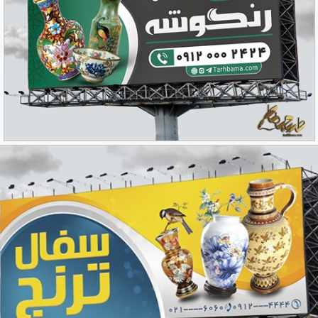
بنر سفالگری
90,000
تومان
37