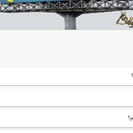
 باز کارگاه سفال
90,000
م؟