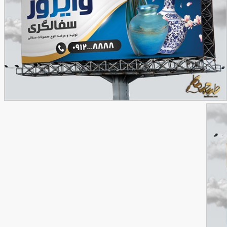
نمونه طرح بنر سفالگری
90,000
تومان
57