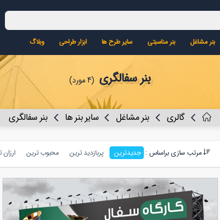
بنر مشاغل
بنر مناسبتی
سایر طرح ها
ابزار طراحی
وبلاگ
بنر سفالگری
(4 مورد)
گالری
بنر مشاغل
سایر بنر ها
بنر سفالگری
مرتب سازی براساس :
جدیدترین
پربازدید ترین
محبوب ترین
ارزان 