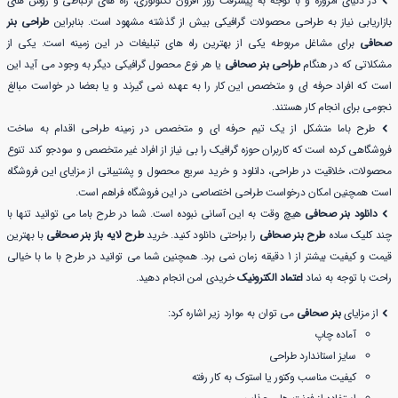
در دنیای امروزه و با توجه به پیشرفت روز افزون تکنولوژی، راه های ارتباطی و روش های
بازاریابی نیاز به طراحی محصولات گرافیکی بیش از گذشته مشهود است. بنابراین
طراحی بنر
صحافی
برای مشاغل مربوطه یکی از بهترین راه های تبلیغات در این زمینه است. یکی از
مشکلاتی که در هنگام
طراحی بنر صحافی
یا هر نوع محصول گرافیکی دیگر به وجود می آید این
است که افراد حرفه ای و متخصص این کار را به عهده نمی گیرند و یا بعضا در خواست مبالغ
نجومی برای انجام کار هستند.
طرح باما متشکل از یک تیم حرفه ای و متخصص در زمینه طراحی اقدام به ساخت
فروشگاهی کرده است که کاربران حوزه گرافیک را بی نیاز از افراد غیر متخصص و سودجو کند تنوع
محصولات، خلاقیت در طراحی، دانلود و خرید سریع محصول و پشتیبانی از مزایای این فروشگاه
است همچنین امکان درخواست طراحی اختصاصی در این فروشگاه فراهم است.
دانلود بنر صحافی
هیچ وقت به این آسانی نبوده است. شما در طرح باما می توانید تنها با
چند کلیک ساده
طرح بنر صحافی
را براحتی دانلود کنید. خرید
طرح لایه باز بنر صحافی
با بهترین
قیمت و کیفیت بیشتر از 1 دقیقه زمان نمی برد. همچنین شما می توانید در طرح با ما با خیالی
راحت با توجه به نماد
اعتماد الکترونیک
خریدی امن انجام دهید.
از مزایای
بنر صحافی
می توان به موارد زیر اشاره کرد:
آماده چاپ
سایز استاندارد طراحی
کیفیت مناسب وکتور یا استوک به کار رفته