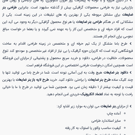
در دنیای امروزه و با توجه به پیشرفت روز افزون تکنولوژی، راه های ارتباطی و روش های
بازاریابی نیاز به طراحی محصولات گرافیکی بیش از گذشته مشهود است. بنابراین
طراحی بنر
ضایعات
برای مشاغل مربوطه یکی از بهترین راه های تبلیغات در این زمینه است. یکی از
مشکلاتی که در هنگام
طراحی بنر ضایعات
یا هر نوع محصول گرافیکی دیگر به وجود می آید این
است که افراد حرفه ای و متخصص این کار را به عهده نمی گیرند و یا بعضا در خواست مبالغ
نجومی برای انجام کار هستند.
طرح باما متشکل از یک تیم حرفه ای و متخصص در زمینه طراحی اقدام به ساخت
فروشگاهی کرده است که کاربران حوزه گرافیک را بی نیاز از افراد غیر متخصص و سودجو کند تنوع
محصولات، خلاقیت در طراحی، دانلود و خرید سریع محصول و پشتیبانی از مزایای این فروشگاه
است همچنین امکان درخواست طراحی اختصاصی در این فروشگاه فراهم است.
دانلود بنر ضایعات
هیچ وقت به این آسانی نبوده است. شما در طرح باما می توانید تنها با
چند کلیک ساده
طرح بنر ضایعات
را براحتی دانلود کنید. خرید
طرح لایه باز بنر ضایعات
با بهترین
قیمت و کیفیت بیشتر از 1 دقیقه زمان نمی برد. همچنین شما می توانید در طرح با ما با خیالی
راحت با توجه به نماد
اعتماد الکترونیک
خریدی امن انجام دهید.
از مزایای
بنر ضایعات
می توان به موارد زیر اشاره کرد:
آماده چاپ
سایز استاندارد طراحی
کیفیت مناسب وکتور یا استوک به کار رفته