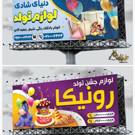
71
طرح بنر لوازم تولد
53