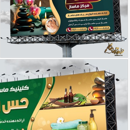
طرج بنر مرکز ماساژ
90,000
تومان
78