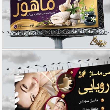
طرح بنر کلینیک ماساژ
90,000
تومان
85