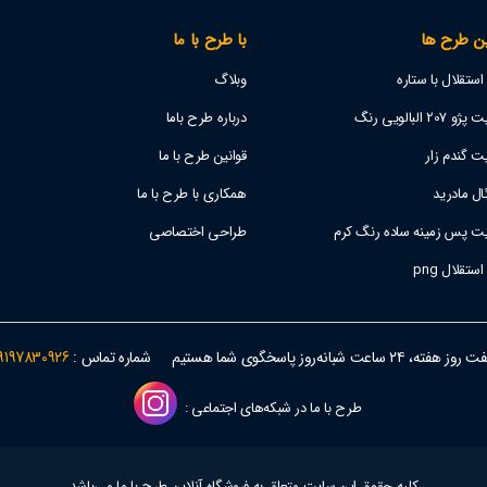
ن طرح ها
با طرح با ما
تقلال با ستاره
وبلاگ
 البالویی رنگ
درباره طرح باما
ت گندم زار
قوانین طرح با ما
ل مادرید
همکاری با طرح با ما
یت پس زمینه ساده رنگ کرم
طراحی اختصاصی
قلال png
وز هفته، ۲۴ ساعت شبانه‌روز پاسخگوی شما هستیم
شماره تماس :
9197830926
طرح با ما در شبکه‌های اجتماعی :
کلیه حقوق این سایت متعلق به فروشگاه آنلاین طرح با ما می‌باشد