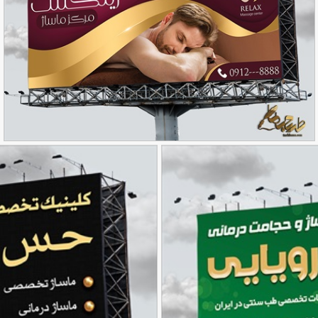
طرح بنر ماساژ درمانی
90,000
تومان
80