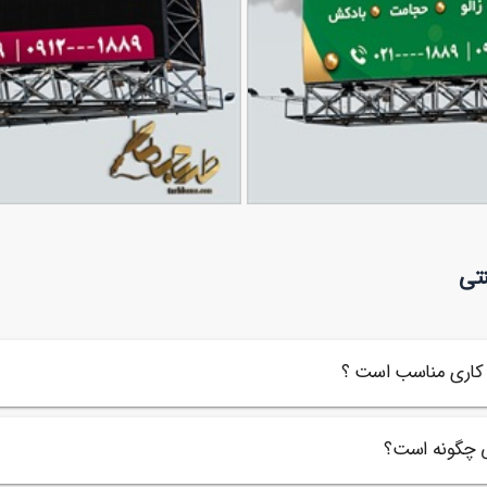
بنر ماساژ درمانی
90,000
تومان
تی
90
 کاری مناسب است ؟
ی چگونه است؟