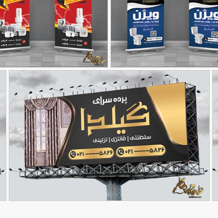
سات، لوله و لوازم بهداشتی
طرح بنر مغازه کالای برق
90,000
90,000
تومان
به صورت استند
29