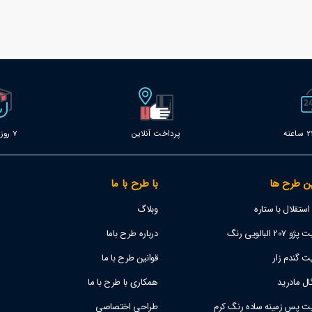
پرداخت آنلاین
7 روز خدمات
ن طرح ها
با طرح با ما
تقلال با ستاره
وبلاگ
 البالویی رنگ
درباره طرح باما
ت گندم زار
قوانین طرح با ما
ل مادرید
همکاری با طرح با ما
یت پس زمینه ساده رنگ کرم
طراحی اختصاصی