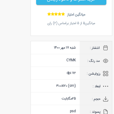
میانگین امتیاز
میانگین
5
از
5
امتیاز براساس (
2
) رای
شنبه 17 مهر 1400
انتشار :
CYMK
مد رنگ :
72 dpi
رزولیشن :
300x120 (
cm
)
ابعاد :
25
مگابایت
حجم :
psd
پسوند :