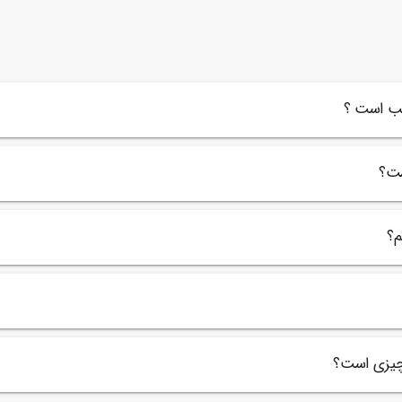
طرح بنر پرده فروشی لایه باز
طر
90,000
ن
تومان
32
اسب است ؟
ست؟
م؟
ه چیزی است؟