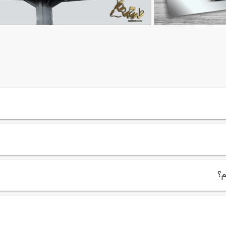
ی
بنر لایه باز کرکره برقی
90,000
تومان
104
م؟