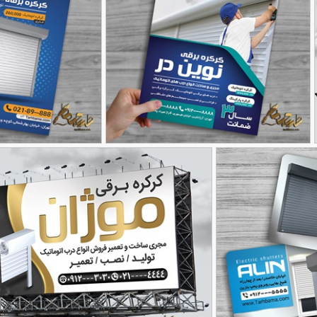
طرح تراکت کرکره برقی لایه باز
طرح تراکت نصب کرکره برق
90,000
تومان
52
88