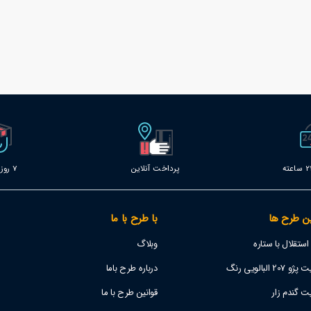
پرداخت آنلاین
7 روز خدمات
ن طرح ها
با طرح با ما
تقلال با ستاره
وبلاگ
 البالویی رنگ
درباره طرح باما
ت گندم زار
قوانین طرح با ما