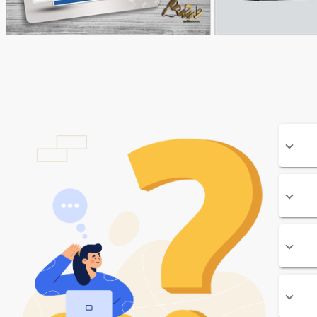
کارت ویزیت کرکره برقی نریمان
90,000
90,000
تومان
تومان
74