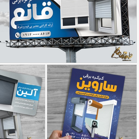
نمونه بنر کرکره برقی
90,000
تومان
65