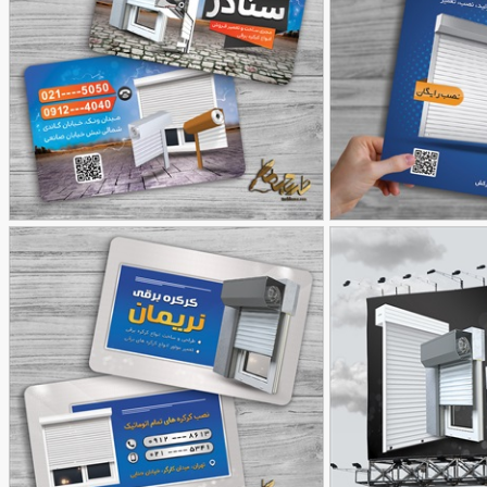
ی
طرح کارت ویزیت کرکره برقی
90,000
90,000
تومان
تومان
60