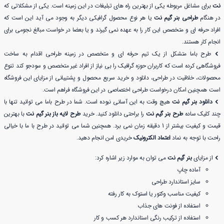
نت
برای مشاغل مربوطه یکی از بهترین راه های تبلیغات در این زمینه است. یکی از مشکلاتی که
در هنگام
طراحی بنر گیم نت
یا هر نوع محصول گرافیکی دیگر به وجود می آید این است که
افراد حرفه ای و متخصص این کار را به عهده نمی گیرند و یا بعضا در خواست مبالغ نجومی برای
انجام کار هستند.
طرح باما متشکل از یک تیم حرفه ای و متخصص در زمینه طراحی اقدام به ساخت
فروشگاهی کرده است که کاربران حوزه گرافیک را بی نیاز از افراد غیر متخصص و سودجو کند تنوع
محصولات، خلاقیت در طراحی، دانلود و خرید سریع محصول و پشتیبانی از مزایای این فروشگاه
است همچنین امکان درخواست طراحی اختصاصی در این فروشگاه فراهم است.
دانلود بنر گیم نت
هیچ وقت به این آسانی نبوده است. شما در طرح باما می توانید تنها با
چند کلیک ساده
طرح بنر گیم نت
را براحتی دانلود کنید. خرید
طرح لایه باز بنر گیم نت
با بهترین
قیمت و کیفیت بیشتر از 1 دقیقه زمان نمی برد. همچنین شما می توانید در طرح با ما با خیالی
راحت با توجه به نماد
اعتماد الکترونیک
خریدی امن انجام دهید.
از مزایای
بنر گیم نت
می توان به موارد زیر اشاره کرد:
آماده چاپ
سایز استاندارد طراحی
کیفیت مناسب وکتور یا استوک به کار رفته
استفاده از فونت های جذاب
استفاده از ترکیب رنگی استاندارد هر کسب و کار