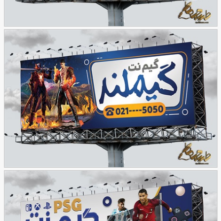
بنر گیم نت
83
نمونه طرح بنر گیم نت
93