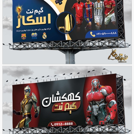
72
نمونه بنر گیم نت
153