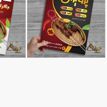
طرح تراکت برای جگرکی
نمونه طرح تراکت ج
90,000
تومان
83
73