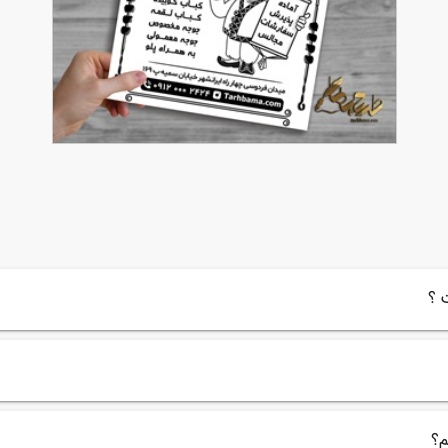
طرح تراکت ریسو جگرکی و کبابی
90,000
تومان
217
 ؟
م؟