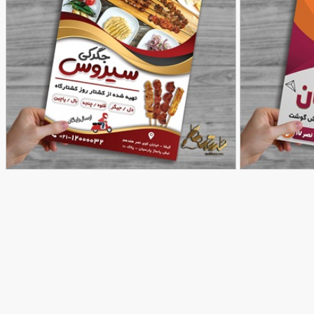
طرح تراکت جگرکی
90,000
90,000
تومان
تومان
112