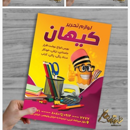
طرح تراکت ریسو لوازم
تراکت ریسو لوازم التحریر
95
التحریر
147