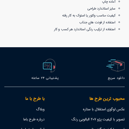
آماده چاپ
سایز استاندارد طراحی
کیفیت مناسب وکتور یا استوک به کار رفته
استفاده از فونت های جذاب
استفاده از ترکیب رنگی استاندارد هر کسب و کار
دانلود سریع
پشتیبانی 24 ساعته
محبوب ترین طرح ها
با طرح با ما
عکس لوگوی استقلال با ستاره
وبلاگ
تصویر با کیفیت پژو 207 البالویی رنگ
درباره طرح باما