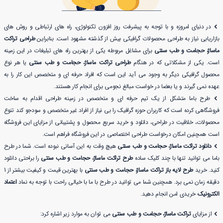
در دنیای امروزه و با توجه به پیشرفت روز افزون تکنولوژی، راه های ارتباطی و روش های
بازاریابی نیاز به طراحی محصولات گرافیکی بیش از گذشته مشهود است. بنابراین
طراحی تراکت
ماساژ، حجامت و طب سنتی
برای مشاغل مربوطه یکی از بهترین راه های تبلیغات در این زمینه
است. یکی از مشکلاتی که در هنگام
طراحی تراکت ماساژ، حجامت و طب سنتی
یا هر نوع
محصول گرافیکی دیگر به وجود می آید این است که افراد حرفه ای و متخصص این کار را به
عهده نمی گیرند و یا بعضا در خواست مبالغ نجومی برای انجام کار هستند.
طرح باما متشکل از یک تیم حرفه ای و متخصص در زمینه طراحی اقدام به ساخت
فروشگاهی کرده است که کاربران حوزه گرافیک را بی نیاز از افراد غیر متخصص و سودجو کند تنوع
محصولات، خلاقیت در طراحی، دانلود و خرید سریع محصول و پشتیبانی از مزایای این فروشگاه
است همچنین امکان درخواست طراحی اختصاصی در این فروشگاه فراهم است.
دانلود تراکت ماساژ، حجامت و طب سنتی
هیچ وقت به این آسانی نبوده است. شما در طرح
باما می توانید تنها با چند کلیک ساده
طرح تراکت ماساژ، حجامت و طب سنتی
را براحتی دانلود
کنید. خرید
طرح لایه باز تراکت ماساژ، حجامت و طب سنتی
با بهترین قیمت و کیفیت بیشتر از 1
دقیقه زمان نمی برد. همچنین شما می توانید در طرح با ما با خیالی راحت با توجه به نماد
اعتماد
الکترونیک
خریدی امن انجام دهید.
از مزایای
تراکت ماساژ، حجامت و طب سنتی
می توان به موارد زیر اشاره کرد: