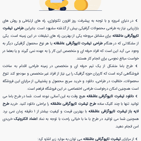
در دنیای امروزه و با توجه به پیشرفت روز افزون تکنولوژی، راه های ارتباطی و روش های
بازاریابی نیاز به طراحی محصولات گرافیکی بیش از گذشته مشهود است. بنابراین
طراحی تیشرت
تایپوگرافی عاشقانه
برای مشاغل مربوطه یکی از بهترین راه های تبلیغات در این زمینه است. یکی
از مشکلاتی که در هنگام
طراحی تیشرت تایپوگرافی عاشقانه
یا هر نوع محصول گرافیکی دیگر به
وجود می آید این است که افراد حرفه ای و متخصص این کار را به عهده نمی گیرند و یا بعضا در
خواست مبالغ نجومی برای انجام کار هستند.
طرح باما متشکل از یک تیم حرفه ای و متخصص در زمینه طراحی اقدام به ساخت
فروشگاهی کرده است که کاربران حوزه گرافیک را بی نیاز از افراد غیر متخصص و سودجو کند تنوع
محصولات، خلاقیت در طراحی، دانلود و خرید سریع محصول و پشتیبانی از مزایای این فروشگاه
است همچنین امکان درخواست طراحی اختصاصی در این فروشگاه فراهم است.
دانلود تیشرت تایپوگرافی عاشقانه
هیچ وقت به این آسانی نبوده است. شما در طرح باما می
توانید تنها با چند کلیک ساده
طرح تیشرت تایپوگرافی عاشقانه
را براحتی دانلود کنید. خرید
طرح
لایه باز تیشرت تایپوگرافی عاشقانه
با بهترین قیمت و کیفیت بیشتر از 1 دقیقه زمان نمی برد.
همچنین شما می توانید در طرح با ما با خیالی راحت با توجه به نماد
اعتماد الکترونیک
خریدی
امن انجام دهید.
از مزایای
تیشرت تایپوگرافی عاشقانه
می توان به موارد زیر اشاره کرد: