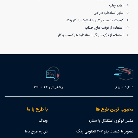
آماده چاپ
سایز استاندارد طراحی
کیفیت مناسب وکتور یا استوک به کار رفته
استفاده از فونت های جذاب
استفاده از ترکیب رنگی استاندارد هر کسب و کار
دانلود سریع
پشتیبانی 24 ساعته
محبوب ترین طرح ها
با طرح با ما
عکس لوگوی استقلال با ستاره
وبلاگ
تصویر با کیفیت پژو 207 البالویی رنگ
درباره طرح باما