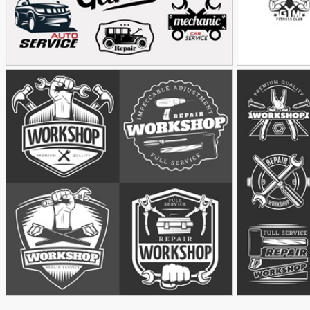
وکتور لوگو با موضوع مکانیکی
90,000
90,000
تومان
تومان
106