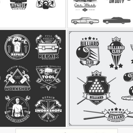
خودرو
وکتور لوگوی فیتنس
90,000
تومان
31