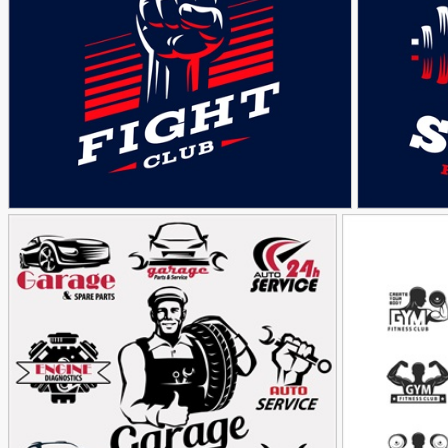
51
وکتور لوگوی مبارزه
90,000
90,000
تومان
تومان
21