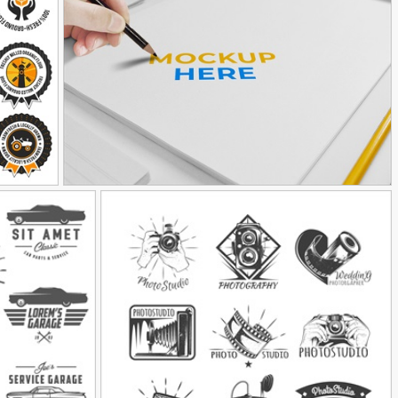
90,000
حال دعا کردن
138
173
طرح موکاپ لوگو به همراه دست
وکتور لوگو
90,000
تومان
34
72