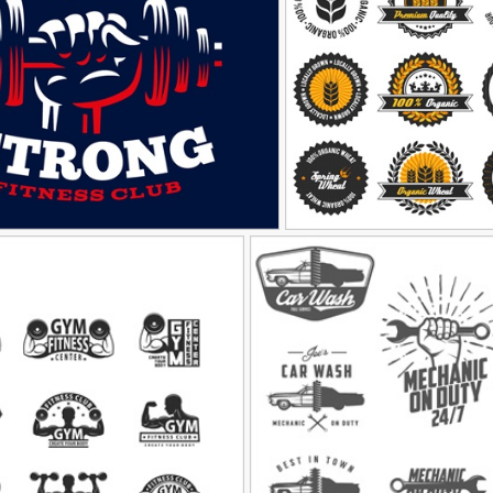
81
ی محصولات مزرعه
وکتور لوگوی دست و دمبل
90,000
تومان
34