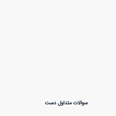
وکتور وگو با موضوع باشگاه بدنسازی
وکتور لوگوهای بیلیار
90,000
تومان
50
32
سوالات متداول دست