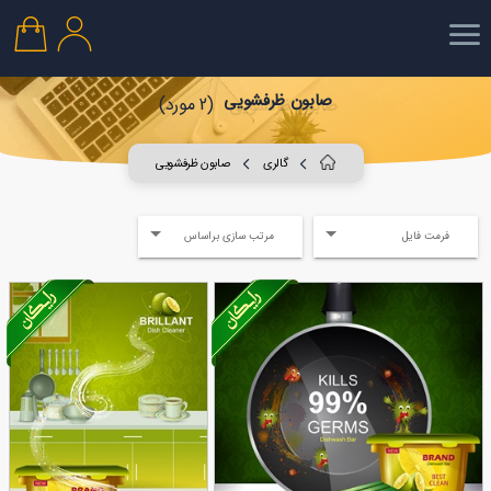
صابون ظرفشویی
(2 مورد)
گالری
صابون ظرفشویی
فرمت فایل
مرتب سازی براساس