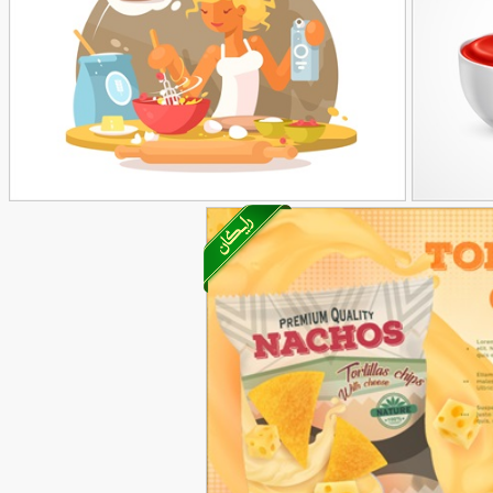
وکتور زن آشپز
90,000
تومان
55