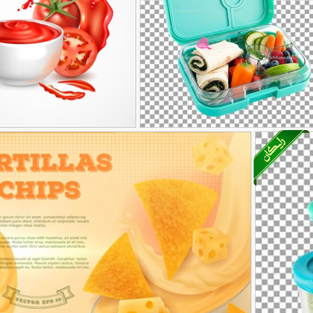
صویر با کیفیت ساندویج های
وکتور سس گوجه
34
کوچک در ظرف غذا
107