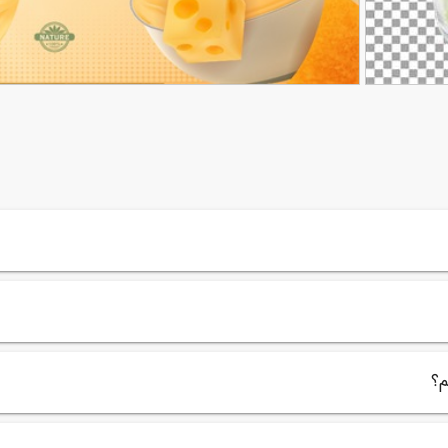
وکتور تصاویر تبلیغاتی چیپس مثلثی
34
م؟