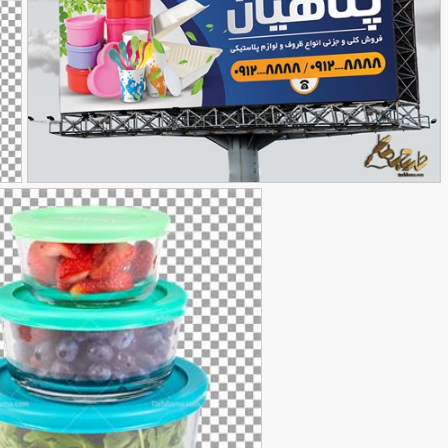
نمونه طرح بنر ظروف یکبار مصرف و پلاستیکی
ت
90,000
تومان
282