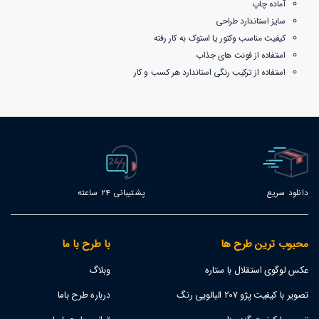
آماده چاپ
سایز استاندارد طراحی
کیفیت مناسب وکتور یا استوک به کار رفته
استفاده از فونت های جذاب
استفاده از ترکیب رنگی استاندارد هر کسب و کار
دانلود سریع
پشتیبانی 24 ساعته
محبوب ترین طرح ها
با طرح با ما
عکس لوگوی استقلال با ستاره
وبلاگ
تصویر با کیفیت پژو 207 البالویی رنگ
درباره طرح باما