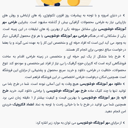
در دنیای امروزه و با توجه به پیشرفت روز افزون تکنولوژی، راه های ارتباطی و روش های
بازاریابی نیاز به طراحی محصولات گرافیکی بیش از گذشته مشهود است. بنابراین
طراحی مهر
آموزشگاه خوشنویسی
برای مشاغل مربوطه یکی از بهترین راه های تبلیغات در این زمینه است.
یکی از مشکلاتی که در هنگام
طراحی مهر آموزشگاه خوشنویسی
یا هر نوع محصول گرافیکی دیگر
به وجود می آید این است که افراد حرفه ای و متخصص این کار را به عهده نمی گیرند و یا بعضا
در خواست مبالغ نجومی برای انجام کار هستند.
طرح باما متشکل از یک تیم حرفه ای و متخصص در زمینه طراحی اقدام به ساخت
فروشگاهی کرده است که کاربران حوزه گرافیک را بی نیاز از افراد غیر متخصص و سودجو کند تنوع
محصولات، خلاقیت در طراحی، دانلود و خرید سریع محصول و پشتیبانی از مزایای این فروشگاه
است همچنین امکان درخواست طراحی اختصاصی در این فروشگاه فراهم است.
دانلود مهر آموزشگاه خوشنویسی
هیچ وقت به این آسانی نبوده است. شما در طرح باما می
توانید تنها با چند کلیک ساده
طرح مهر آموزشگاه خوشنویسی
را براحتی دانلود کنید. خرید
طرح
لایه باز مهر آموزشگاه خوشنویسی
با بهترین قیمت و کیفیت بیشتر از 1 دقیقه زمان نمی برد.
همچنین شما می توانید در طرح با ما با خیالی راحت با توجه به نماد
اعتماد الکترونیک
خریدی
امن انجام دهید.
از مزایای
مهر آموزشگاه خوشنویسی
می توان به موارد زیر اشاره کرد: