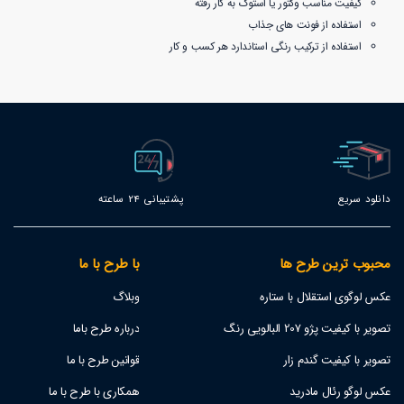
کیفیت مناسب وکتور یا استوک به کار رفته
استفاده از فونت های جذاب
استفاده از ترکیب رنگی استاندارد هر کسب و کار
دانلود سریع
پشتیبانی 24 ساعته
محبوب ترین طرح ها
با طرح با ما
عکس لوگوی استقلال با ستاره
وبلاگ
تصویر با کیفیت پژو 207 البالویی رنگ
درباره طرح باما
تصویر با کیفیت گندم زار
قوانین طرح با ما
عکس لوگو رئال مادرید
همکاری با طرح با ما