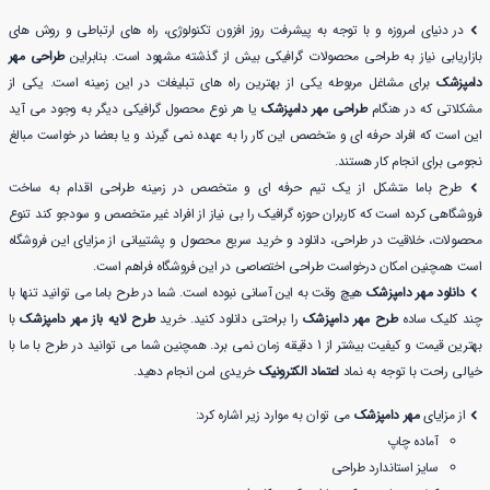
در دنیای امروزه و با توجه به پیشرفت روز افزون تکنولوژی، راه های ارتباطی و روش های
بازاریابی نیاز به طراحی محصولات گرافیکی بیش از گذشته مشهود است. بنابراین
طراحی مهر
دامپزشک
برای مشاغل مربوطه یکی از بهترین راه های تبلیغات در این زمینه است. یکی از
مشکلاتی که در هنگام
طراحی مهر دامپزشک
یا هر نوع محصول گرافیکی دیگر به وجود می آید
این است که افراد حرفه ای و متخصص این کار را به عهده نمی گیرند و یا بعضا در خواست مبالغ
نجومی برای انجام کار هستند.
طرح باما متشکل از یک تیم حرفه ای و متخصص در زمینه طراحی اقدام به ساخت
فروشگاهی کرده است که کاربران حوزه گرافیک را بی نیاز از افراد غیر متخصص و سودجو کند تنوع
محصولات، خلاقیت در طراحی، دانلود و خرید سریع محصول و پشتیبانی از مزایای این فروشگاه
است همچنین امکان درخواست طراحی اختصاصی در این فروشگاه فراهم است.
دانلود مهر دامپزشک
هیچ وقت به این آسانی نبوده است. شما در طرح باما می توانید تنها با
چند کلیک ساده
طرح مهر دامپزشک
را براحتی دانلود کنید. خرید
طرح لایه باز مهر دامپزشک
با
بهترین قیمت و کیفیت بیشتر از 1 دقیقه زمان نمی برد. همچنین شما می توانید در طرح با ما با
خیالی راحت با توجه به نماد
اعتماد الکترونیک
خریدی امن انجام دهید.
از مزایای
مهر دامپزشک
می توان به موارد زیر اشاره کرد:
آماده چاپ
سایز استاندارد طراحی