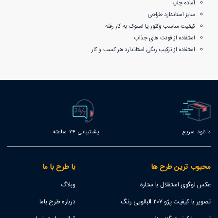
آماده چاپ
سایز استاندارد طراحی
کیفیت مناسب وکتور یا استوک به کار رفته
استفاده از فونت های جذاب
استفاده از ترکیب رنگی استاندارد هر کسب و کار
دانلود سریع
پشتیبانی 24 ساعته
محبوب ترین طرح ها
با طرح با ما
عکس لوگوی استقلال با ستاره
وبلاگ
تصویر با کیفیت پژو 207 البالویی رنگ
درباره طرح باما