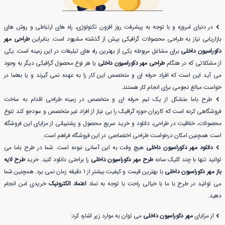
در دنیای امروزه و با توجه به پیشرفت روز افزون تکنولوژی، راه های ارتباطی و روش های
بازاریابی نیاز به طراحی محصولات گرافیکی بیش از گذشته مشهود است. بنابراین
طراحی مهر
دکوراسیون داخلی
برای مشاغل مربوطه یکی از بهترین راه های تبلیغات در این زمینه است. یکی
از مشکلاتی که در هنگام
طراحی مهر دکوراسیون داخلی
یا هر نوع محصول گرافیکی دیگر به وجود
می آید این است که افراد حرفه ای و متخصص این کار را به عهده نمی گیرند و یا بعضا در
خواست مبالغ نجومی برای انجام کار هستند.
طرح باما متشکل از یک تیم حرفه ای و متخصص در زمینه طراحی اقدام به ساخت
فروشگاهی کرده است که کاربران حوزه گرافیک را بی نیاز از افراد غیر متخصص و سودجو کند تنوع
محصولات، خلاقیت در طراحی، دانلود و خرید سریع محصول و پشتیبانی از مزایای این فروشگاه
است همچنین امکان درخواست طراحی اختصاصی در این فروشگاه فراهم است.
دانلود مهر دکوراسیون داخلی
هیچ وقت به این آسانی نبوده است. شما در طرح باما می
توانید تنها با چند کلیک ساده
طرح مهر دکوراسیون داخلی
را براحتی دانلود کنید. خرید
طرح لایه
باز مهر دکوراسیون داخلی
با بهترین قیمت و کیفیت بیشتر از 1 دقیقه زمان نمی برد. همچنین شما
می توانید در طرح با ما با خیالی راحت با توجه به نماد
اعتماد الکترونیک
خریدی امن انجام
دهید.
از مزایای
مهر دکوراسیون داخلی
می توان به موارد زیر اشاره کرد: