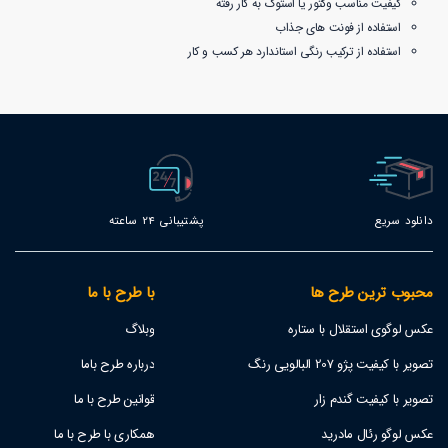
کیفیت مناسب وکتور یا استوک به کار رفته
استفاده از فونت های جذاب
استفاده از ترکیب رنگی استاندارد هر کسب و کار
دانلود سریع
پشتیبانی 24 ساعته
محبوب ترین طرح ها
با طرح با ما
عکس لوگوی استقلال با ستاره
وبلاگ
تصویر با کیفیت پژو 207 البالویی رنگ
درباره طرح باما
تصویر با کیفیت گندم زار
قوانین طرح با ما
عکس لوگو رئال مادرید
همکاری با طرح با ما