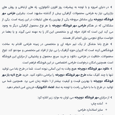
در دنیای امروزه و با توجه به پیشرفت روز افزون تکنولوژی، راه های ارتباطی و روش های
بازاریابی نیاز به طراحی محصولات گرافیکی بیش از گذشته مشهود است. بنابراین
طراحی مهر
فروشگاه دوچرخه
برای مشاغل مربوطه یکی از بهترین راه های تبلیغات در این زمینه است. یکی از
مشکلاتی که در هنگام
طراحی مهر فروشگاه دوچرخه
یا هر نوع محصول گرافیکی دیگر به وجود
می آید این است که افراد حرفه ای و متخصص این کار را به عهده نمی گیرند و یا بعضا در
خواست مبالغ نجومی برای انجام کار هستند.
طرح باما متشکل از یک تیم حرفه ای و متخصص در زمینه طراحی اقدام به ساخت
فروشگاهی کرده است که کاربران حوزه گرافیک را بی نیاز از افراد غیر متخصص و سودجو کند تنوع
محصولات، خلاقیت در طراحی، دانلود و خرید سریع محصول و پشتیبانی از مزایای این فروشگاه
است همچنین امکان درخواست طراحی اختصاصی در این فروشگاه فراهم است.
دانلود مهر فروشگاه دوچرخه
هیچ وقت به این آسانی نبوده است. شما در طرح باما می توانید
تنها با چند کلیک ساده
طرح مهر فروشگاه دوچرخه
را براحتی دانلود کنید. خرید
طرح لایه باز مهر
فروشگاه دوچرخه
با بهترین قیمت و کیفیت بیشتر از 1 دقیقه زمان نمی برد. همچنین شما می
توانید در طرح با ما با خیالی راحت با توجه به نماد
اعتماد الکترونیک
خریدی امن انجام دهید.
از مزایای
مهر فروشگاه دوچرخه
می توان به موارد زیر اشاره کرد:
آماده چاپ
سایز استاندارد طراحی