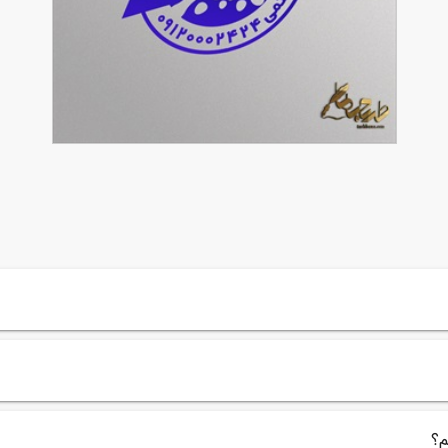
طرح مهر ژلاتینی لبنیاتی
90,000
تومان
78
م؟