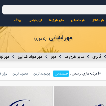
بنر مشاغل
بنر مناسبتی
سایر طرح ها
ابزار طراحی
وبلاگ
مهر لبنیاتی
(5 مورد)
گالری
سایر طرح ها
مهر
مهر مواد غذایی
مهر لب
مرتب سازی براساس :
جدیدترین
پربازدید ترین
محبوب ترین
ارزان 