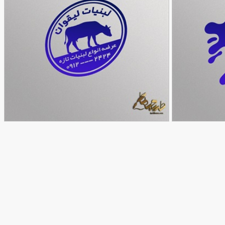
طرح مهر لبنیاتی
90,000
90,000
تومان
تومان
77