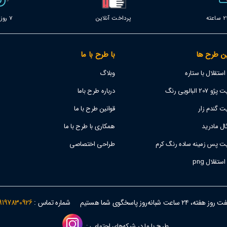
پرداخت آنلاین
7 روز خدمات
ن طرح ها
با طرح با ما
تقلال با ستاره
وبلاگ
 البالویی رنگ
درباره طرح باما
ت گندم زار
قوانین طرح با ما
ل مادرید
همکاری با طرح با ما
یت پس زمینه ساده رنگ کرم
طراحی اختصاصی
قلال png
وز هفته، ۲۴ ساعت شبانه‌روز پاسخگوی شما هستیم
شماره تماس :
9197830926
طرح با ما در شبکه‌های اجتماعی :