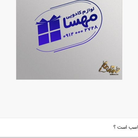
طرح مهر لوازم کادویی
90,000
تومان
54
ناسب است ؟