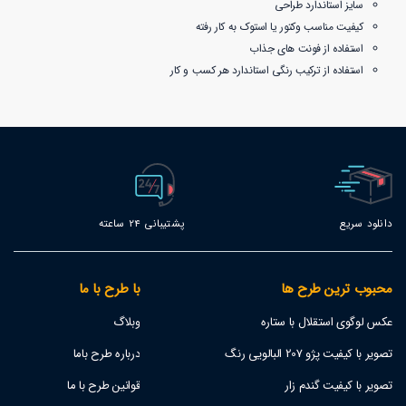
سایز استاندارد طراحی
کیفیت مناسب وکتور یا استوک به کار رفته
استفاده از فونت های جذاب
استفاده از ترکیب رنگی استاندارد هر کسب و کار
دانلود سریع
پشتیبانی 24 ساعته
محبوب ترین طرح ها
با طرح با ما
عکس لوگوی استقلال با ستاره
وبلاگ
تصویر با کیفیت پژو 207 البالویی رنگ
درباره طرح باما
تصویر با کیفیت گندم زار
قوانین طرح با ما