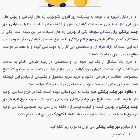
در دنیای امروزه و با توجه به پیشرفت روز افزون تکنولوژی، راه های ارتباطی و روش های
بازاریابی نیاز به طراحی محصولات گرافیکی بیش از گذشته مشهود است. بنابراین
طراحی مهر
چشم پزشکی
برای مشاغل مربوطه یکی از بهترین راه های تبلیغات در این زمینه است. یکی از
مشکلاتی که در هنگام
طراحی مهر چشم پزشکی
یا هر نوع محصول گرافیکی دیگر به وجود می
آید این است که افراد حرفه ای و متخصص این کار را به عهده نمی گیرند و یا بعضا در خواست
مبالغ نجومی برای انجام کار هستند.
طرح باما متشکل از یک تیم حرفه ای و متخصص در زمینه طراحی اقدام به ساخت
فروشگاهی کرده است که کاربران حوزه گرافیک را بی نیاز از افراد غیر متخصص و سودجو کند تنوع
محصولات، خلاقیت در طراحی، دانلود و خرید سریع محصول و پشتیبانی از مزایای این فروشگاه
است همچنین امکان درخواست طراحی اختصاصی در این فروشگاه فراهم است.
دانلود مهر چشم پزشکی
هیچ وقت به این آسانی نبوده است. شما در طرح باما می توانید
تنها با چند کلیک ساده
طرح مهر چشم پزشکی
را براحتی دانلود کنید. خرید
طرح لایه باز مهر
چشم پزشکی
با بهترین قیمت و کیفیت بیشتر از 1 دقیقه زمان نمی برد. همچنین شما می توانید
در طرح با ما با خیالی راحت با توجه به نماد
اعتماد الکترونیک
خریدی امن انجام دهید.
از مزایای
مهر چشم پزشکی
می توان به موارد زیر اشاره کرد:
آماده چاپ