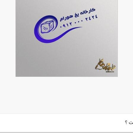
طرح مهر کارخانه یخ
90,000
تومان
69
ت ؟