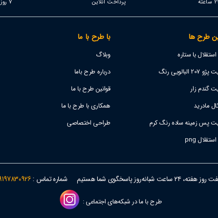
پرداخت آنلاین
7 روز خدمات
ن طرح ها
با طرح با ما
تقلال با ستاره
وبلاگ
 البالویی رنگ
درباره طرح باما
ت گندم زار
قوانین طرح با ما
ل مادرید
همکاری با طرح با ما
یت پس زمینه ساده رنگ کرم
طراحی اختصاصی
قلال png
وز هفته، ۲۴ ساعت شبانه‌روز پاسخگوی شما هستیم
شماره تماس :
9197830926
طرح با ما در شبکه‌های اجتماعی :