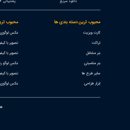
دانلود سریع
پشتیبانی 24 ساعته
محبوب ترین دسته بندی ها
محبوب تری
کارت ویزیت
عکس لوگوی اس
تراکت
تصویر با کیفیت پژو 207
بنر مشاغل
تصویر با کیفی
بنر مناسبتی
عکس لوگو رئا
سایر طرح ها
تصویر با کیف
ابزار طراحی
عکس لوگوی است
هفت ر