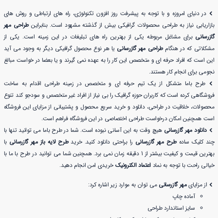
در دنیای امروزه و با توجه به پیشرفت روز افزون تکنولوژی، راه های ارتباطی و روش های
بازاریابی نیاز به طراحی محصولات گرافیکی بیش از گذشته مشهود است. بنابراین
طراحی مهر
گازرسانی
برای مشاغل مربوطه یکی از بهترین راه های تبلیغات در این زمینه است. یکی از
مشکلاتی که در هنگام
طراحی مهر گازرسانی
یا هر نوع محصول گرافیکی دیگر به وجود می آید
این است که افراد حرفه ای و متخصص این کار را به عهده نمی گیرند و یا بعضا در خواست مبالغ
نجومی برای انجام کار هستند.
طرح باما متشکل از یک تیم حرفه ای و متخصص در زمینه طراحی اقدام به ساخت
فروشگاهی کرده است که کاربران حوزه گرافیک را بی نیاز از افراد غیر متخصص و سودجو کند تنوع
محصولات، خلاقیت در طراحی، دانلود و خرید سریع محصول و پشتیبانی از مزایای این فروشگاه
است همچنین امکان درخواست طراحی اختصاصی در این فروشگاه فراهم است.
دانلود مهر گازرسانی
هیچ وقت به این آسانی نبوده است. شما در طرح باما می توانید تنها با
چند کلیک ساده
طرح مهر گازرسانی
را براحتی دانلود کنید. خرید
طرح لایه باز مهر گازرسانی
با
بهترین قیمت و کیفیت بیشتر از 1 دقیقه زمان نمی برد. همچنین شما می توانید در طرح با ما با
خیالی راحت با توجه به نماد
اعتماد الکترونیک
خریدی امن انجام دهید.
از مزایای
مهر گازرسانی
می توان به موارد زیر اشاره کرد:
آماده چاپ
سایز استاندارد طراحی