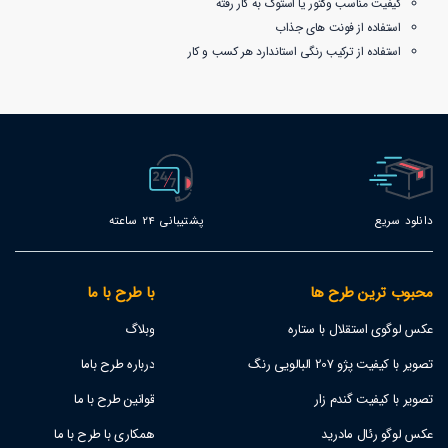
کیفیت مناسب وکتور یا استوک به کار رفته
استفاده از فونت های جذاب
استفاده از ترکیب رنگی استاندارد هر کسب و کار
دانلود سریع
پشتیبانی 24 ساعته
محبوب ترین طرح ها
با طرح با ما
عکس لوگوی استقلال با ستاره
وبلاگ
تصویر با کیفیت پژو 207 البالویی رنگ
درباره طرح باما
تصویر با کیفیت گندم زار
قوانین طرح با ما
عکس لوگو رئال مادرید
همکاری با طرح با ما