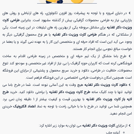
در دنیای امروزه و با توجه به پیشرفت روز افزون تکنولوژی، راه های ارتباطی و روش های
بازاریابی نیاز به طراحی محصولات گرافیکی بیش از گذشته مشهود است. بنابراین
طراحی کارت
ویزیت دکتر تغذیه
برای مشاغل مربوطه یکی از بهترین راه های تبلیغات در این زمینه است. یکی
از مشکلاتی که در هنگام
طراحی کارت ویزیت دکتر تغذیه
یا هر نوع محصول گرافیکی دیگر به
وجود می آید این است که افراد حرفه ای و متخصص این کار را به عهده نمی گیرند و یا بعضا در
خواست مبالغ نجومی برای انجام کار هستند.
طرح باما متشکل از یک تیم حرفه ای و متخصص در زمینه طراحی اقدام به ساخت
فروشگاهی کرده است که کاربران حوزه گرافیک را بی نیاز از افراد غیر متخصص و سودجو کند تنوع
محصولات، خلاقیت در طراحی، دانلود و خرید سریع محصول و پشتیبانی از مزایای این فروشگاه
است همچنین امکان درخواست طراحی اختصاصی در این فروشگاه فراهم است.
دانلود کارت ویزیت دکتر تغذیه
هیچ وقت به این آسانی نبوده است. شما در طرح باما می
توانید تنها با چند کلیک ساده
طرح کارت ویزیت دکتر تغذیه
را براحتی دانلود کنید. خرید
طرح
لایه باز کارت ویزیت دکتر تغذیه
با بهترین قیمت و کیفیت بیشتر از 1 دقیقه زمان نمی برد.
همچنین شما می توانید در طرح با ما با خیالی راحت با توجه به نماد
اعتماد الکترونیک
خریدی
امن انجام دهید.
از مزایای
کارت ویزیت دکتر تغذیه
می توان به موارد زیر اشاره کرد:
آماده چاپ