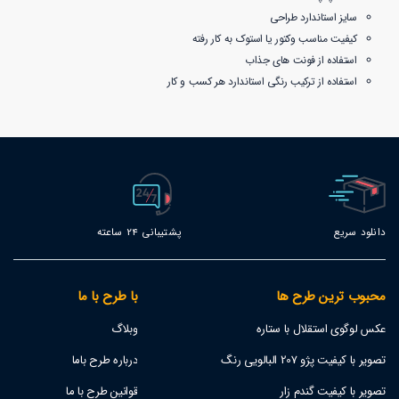
سایز استاندارد طراحی
کیفیت مناسب وکتور یا استوک به کار رفته
استفاده از فونت های جذاب
استفاده از ترکیب رنگی استاندارد هر کسب و کار
دانلود سریع
پشتیبانی 24 ساعته
محبوب ترین طرح ها
با طرح با ما
عکس لوگوی استقلال با ستاره
وبلاگ
تصویر با کیفیت پژو 207 البالویی رنگ
درباره طرح باما
تصویر با کیفیت گندم زار
قوانین طرح با ما