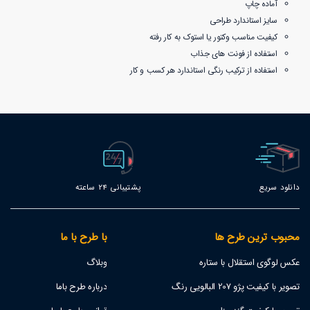
آماده چاپ
سایز استاندارد طراحی
کیفیت مناسب وکتور یا استوک به کار رفته
استفاده از فونت های جذاب
استفاده از ترکیب رنگی استاندارد هر کسب و کار
دانلود سریع
پشتیبانی 24 ساعته
محبوب ترین طرح ها
با طرح با ما
عکس لوگوی استقلال با ستاره
وبلاگ
تصویر با کیفیت پژو 207 البالویی رنگ
درباره طرح باما