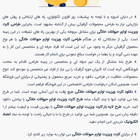
در دنیای امروزه و با توجه به پیشرفت روز افزون تکنولوژی، راه های ارتباطی و روش های
بازاریابی نیاز به طراحی محصولات گرافیکی بیش از گذشته مشهود است. بنابراین
طراحی کارت
ویزیت لوازم حیوانات خانگی
برای مشاغل مربوطه یکی از بهترین راه های تبلیغات در این زمینه
است. یکی از مشکلاتی که در هنگام
طراحی کارت ویزیت لوازم حیوانات خانگی
یا هر نوع
محصول گرافیکی دیگر به وجود می آید این است که افراد حرفه ای و متخصص این کار را به
عهده نمی گیرند و یا بعضا در خواست مبالغ نجومی برای انجام کار هستند.
طرح باما متشکل از یک تیم حرفه ای و متخصص در زمینه طراحی اقدام به ساخت
فروشگاهی کرده است که کاربران حوزه گرافیک را بی نیاز از افراد غیر متخصص و سودجو کند تنوع
محصولات، خلاقیت در طراحی، دانلود و خرید سریع محصول و پشتیبانی از مزایای این فروشگاه
است همچنین امکان درخواست طراحی اختصاصی در این فروشگاه فراهم است.
دانلود کارت ویزیت لوازم حیوانات خانگی
هیچ وقت به این آسانی نبوده است. شما در طرح
باما می توانید تنها با چند کلیک ساده
طرح کارت ویزیت لوازم حیوانات خانگی
را براحتی دانلود
کنید. خرید
طرح لایه باز کارت ویزیت لوازم حیوانات خانگی
با بهترین قیمت و کیفیت بیشتر از 1
دقیقه زمان نمی برد. همچنین شما می توانید در طرح با ما با خیالی راحت با توجه به نماد
اعتماد
الکترونیک
خریدی امن انجام دهید.
از مزایای
کارت ویزیت لوازم حیوانات خانگی
می توان به موارد زیر اشاره کرد: