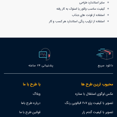
سایز استاندارد طراحی
کیفیت مناسب وکتور یا استوک به کار رفته
استفاده از فونت های جذاب
استفاده از ترکیب رنگی استاندارد هر کسب و کار
دانلود سریع
پشتیبانی 24 ساعته
محبوب ترین طرح ها
با طرح با ما
عکس لوگوی استقلال با ستاره
وبلاگ
تصویر با کیفیت پژو 207 البالویی رنگ
درباره طرح باما
تصویر با کیفیت گندم زار
قوانین طرح با ما