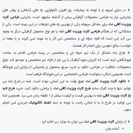
در دنیای امروزه و با توجه به پیشرفت روز افزون تکنولوژی، راه های ارتباطی و روش های
بازاریابی نیاز به طراحی محصولات گرافیکی بیش از گذشته مشهود است. بنابراین
طراحی کارت
ویزیت کافی نت
برای مشاغل مربوطه یکی از بهترین راه های تبلیغات در این زمینه است. یکی از
مشکلاتی که در هنگام
طراحی کارت ویزیت کافی نت
یا هر نوع محصول گرافیکی دیگر به وجود
می آید این است که افراد حرفه ای و متخصص این کار را به عهده نمی گیرند و یا بعضا در
خواست مبالغ نجومی برای انجام کار هستند.
طرح باما متشکل از یک تیم حرفه ای و متخصص در زمینه طراحی اقدام به ساخت
فروشگاهی کرده است که کاربران حوزه گرافیک را بی نیاز از افراد غیر متخصص و سودجو کند تنوع
محصولات، خلاقیت در طراحی، دانلود و خرید سریع محصول و پشتیبانی از مزایای این فروشگاه
است همچنین امکان درخواست طراحی اختصاصی در این فروشگاه فراهم است.
دانلود کارت ویزیت کافی نت
هیچ وقت به این آسانی نبوده است. شما در طرح باما می
توانید تنها با چند کلیک ساده
طرح کارت ویزیت کافی نت
را براحتی دانلود کنید. خرید
طرح لایه
باز کارت ویزیت کافی نت
با بهترین قیمت و کیفیت بیشتر از 1 دقیقه زمان نمی برد. همچنین شما
می توانید در طرح با ما با خیالی راحت با توجه به نماد
اعتماد الکترونیک
خریدی امن انجام
دهید.
از مزایای
کارت ویزیت کافی نت
می توان به موارد زیر اشاره کرد:
آماده چاپ