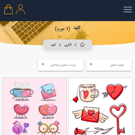
کلید
(7 مورد)
گالری
کلید
فرمت فایل
مرتب سازی براساس