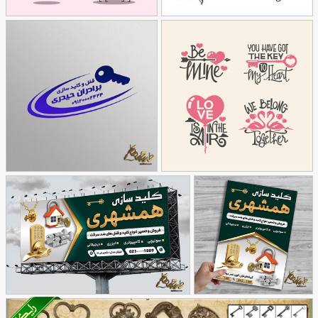
وکتور المان های قلب
وکتور المان های عاشقانه
47
37
مجموعه نقل قول ولنتاین
طرح مهر کلیدسازی
77
32