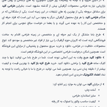
در دنیای امروزه و با توجه به پیشرفت روز افزون تکنولوژی، راه های ارتباطی و روش های
بازاریابی نیاز به طراحی محصولات گرافیکی بیش از گذشته مشهود است. بنابراین
طراحی کلید
برای مشاغل مربوطه یکی از بهترین راه های تبلیغات در این زمینه است. یکی از مشکلاتی که در
هنگام
طراحی کلید
یا هر نوع محصول گرافیکی دیگر به وجود می آید این است که افراد حرفه ای
و متخصص این کار را به عهده نمی گیرند و یا بعضا در خواست مبالغ نجومی برای انجام کار
هستند.
طرح باما متشکل از یک تیم حرفه ای و متخصص در زمینه طراحی اقدام به ساخت
فروشگاهی کرده است که کاربران حوزه گرافیک را بی نیاز از افراد غیر متخصص و سودجو کند تنوع
محصولات، خلاقیت در طراحی، دانلود و خرید سریع محصول و پشتیبانی از مزایای این فروشگاه
است همچنین امکان درخواست طراحی اختصاصی در این فروشگاه فراهم است.
دانلود کلید
هیچ وقت به این آسانی نبوده است. شما در طرح باما می توانید تنها با چند
کلیک ساده
طرح کلید
را براحتی دانلود کنید. خرید
طرح لایه باز کلید
با بهترین قیمت و کیفیت
بیشتر از 1 دقیقه زمان نمی برد. همچنین شما می توانید در طرح با ما با خیالی راحت با توجه به
نماد
اعتماد الکترونیک
خریدی امن انجام دهید.
از مزایای
کلید
می توان به موارد زیر اشاره کرد:
آماده چاپ
سایز استاندارد طراحی
کیفیت مناسب وکتور یا استوک به کار رفته