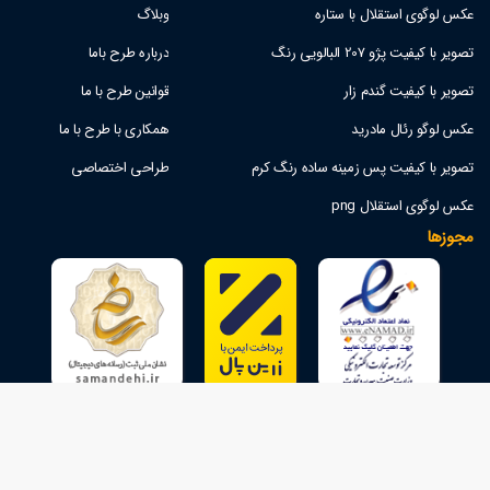
عکس لوگوی استقلال با ستاره
وبلاگ
تصویر با کیفیت پژو 207 البالویی رنگ
درباره طرح باما
تصویر با کیفیت گندم زار
قوانین طرح با ما
عکس لوگو رئال مادرید
همکاری با طرح با ما
تصویر با کیفیت پس زمینه ساده رنگ کرم
طراحی اختصاصی
عکس لوگوی استقلال png
مجوزها
هفت روز هفته، ۲۴ ساعت شبانه‌روز پاسخگوی شما هستیم
شماره تماس :
09197830926