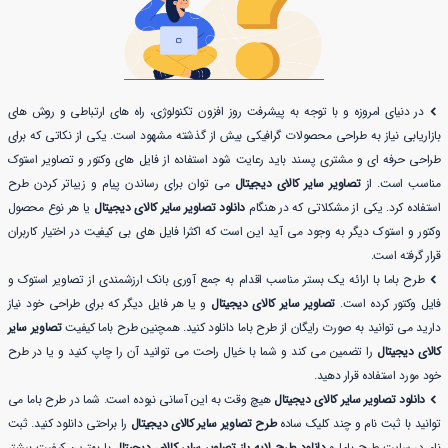
در دنیای امروزه و با توجه به پیشرفت روز افزون تکنولوژی، راه های ارتباطی و روش های
بازاریابی نیاز به طراحی محصولات گرافیکی بیش از گذشته مشهود است. یکی از نکاتی که برای
طراحی حرفه ای و مشتری پسند باید رعایت شود استفاده از فایل های وکتور و تصاویر استوک
مناسب است. از
تصاویر سایر کالای دیجیتال
می توان برای رساندن پیام و زیباتر کردن طرح
استفاده کرد. یکی از مشکلاتی که در هنگام
دانلود تصاویر سایر کالای دیجیتال
یا هر نوع محصول
وکتور و استوک دیگر به وجود می آید این است که اکثرا فایل های بی کیفیت در اختیار کاربران
قرار گرفته است.
طرح باما با ارائه یک بستر مناسب اقدام به جمع آوری بانک ارزشمندی از تصاویر استوک و
فایل وکتور کرده است.
تصاویر سایر کالای دیجیتال
و یا هر فایل دیگر که برای طراحی خود نیاز
دارید می توانید به صورت رایگان از طرح باما دانلود کنید. همچنین طرح باما کیفیت
تصاویر سایر
کالای دیجیتال
را تضمین می کند و شما با خیال راحت می توانید آن را چاپ کنید و یا در طرح
خود مورد استفاده قرار دهید.
دانلود تصاویر سایر کالای دیجیتال
هیچ وقت به این آسانی نبوده است. شما در طرح باما می
توانید با ثبت نام و چند کلیک ساده
طرح تصاویر سایر کالای دیجیتال
را براحتی دانلود کنید. ثبت
نام در سایت طرح باما و
دانلود طرح لایه باز تصاویر سایر کالای دیجیتال
با بهترین کیفیت بیشتر