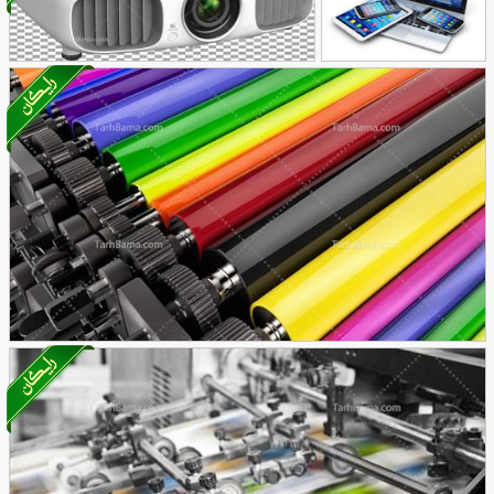
18
تصویر با کیفیت
عکس با کیفیت پروژکتور فیلم
117
لپ تاپ و تبلت و
40
گوشی
تصویر با کیفیت کارتریج های رنگی پرینتر کنار هم
36