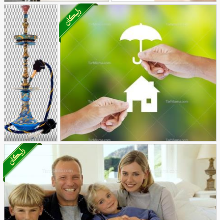
تصویر با کیفیت از لبخند
تصویر با کیفیت خرید از
96
زیبا
25
فروشگاه
تصویر با
کیفیت قلیان
تصویر با کیفیت کاردستی خانه کاغذی
با نقوش
47
198
سنتی
دوربری شده