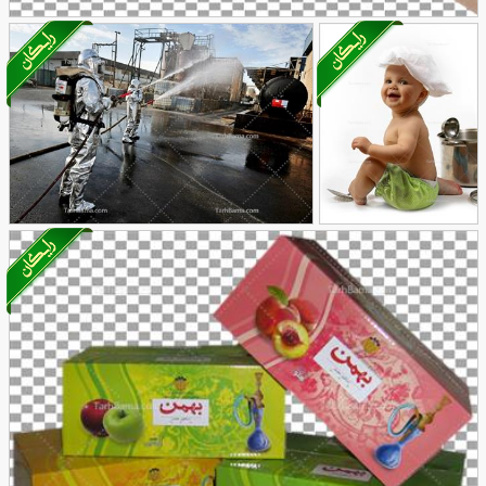
تصویر با کیفیت کاغذ گرفته شده در دست بدون پس
62
زمینه
تصویر با کیفیت
تصویر با کیفیت ضد عفونی خیابان
29
کودک سرآشپز
9
ها