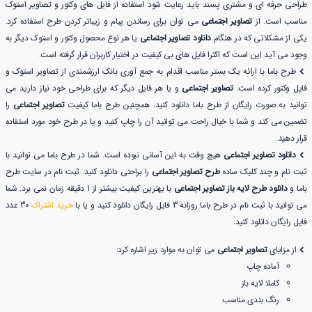
طراحی حرفه ای و مشتری پسند باید رعایت شود استفاده از فایل های وکتور و تصاویر استوک
مناسب است. از
تصاویر اجتماعی
می توان برای رساندن پیام و زیباتر کردن طرح استفاده کرد.
یکی از مشکلاتی که در هنگام
دانلود تصاویر اجتماعی
یا هر نوع محصول وکتور و استوک دیگر به
وجود می آید این است که اکثرا فایل های بی کیفیت در اختیار کاربران قرار گرفته است.
طرح باما با ارائه یک بستر مناسب اقدام به جمع آوری بانک ارزشمندی از تصاویر استوک و
فایل وکتور کرده است.
تصاویر اجتماعی
و یا هر فایل دیگر که برای طراحی خود نیاز دارید می
توانید به صورت رایگان از طرح باما دانلود کنید. همچنین طرح باما کیفیت
تصاویر اجتماعی
را
تضمین می کند و شما با خیال راحت می توانید آن را چاپ کنید و یا در طرح خود مورد استفاده
قرار دهید.
دانلود تصاویر اجتماعی
هیچ وقت به این آسانی نبوده است. شما در طرح باما می توانید با
ثبت نام و چند کلیک ساده
طرح تصاویر اجتماعی
را براحتی دانلود کنید. ثبت نام در سایت طرح
باما و
دانلود طرح لایه باز تصاویر اجتماعی
با بهترین کیفیت بیشتر از 1 دقیقه زمان نمی برد. شما
می توانید با ثبت نام در طرح باما روزانه 3 فایل رایگان دانلود کنید و یا با
خرید اشتراک
30 عدد
فایل رایگان دانلود کنید.
از مزایای
تصاویر اجتماعی
می توان به موارد زیر اشاره کرد:
آماده چاپ
کاملا لایه باز
رنگ بندی مناسب