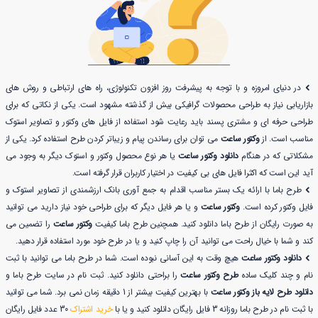
در دنیای امروزه و با توجه به پیشرفت روز افزون تکنولوژی، راه های ارتباطی و روش های
بازاریابی نیاز به طراحی محصولات گرافیکی بیش از گذشته مشهود است. یکی از نکاتی که برای
طراحی حرفه ای و مشتری پسند باید رعایت شود استفاده از فایل های وکتور و تصاویر استوک
مناسب است. از
وکتور ساعت
می توان برای رساندن پیام و زیباتر کردن طرح استفاده کرد. یکی از
مشکلاتی که در هنگام
دانلود وکتور ساعت
یا هر نوع محصول وکتور و استوک دیگر به وجود می
آید این است که اکثرا فایل های بی کیفیت در اختیار کاربران قرار گرفته است.
طرح باما با ارائه یک بستر مناسب اقدام به جمع آوری بانک ارزشمندی از تصاویر استوک و
فایل وکتور کرده است.
وکتور ساعت
و یا هر فایل دیگر که برای طراحی خود نیاز دارید می توانید
به صورت رایگان از طرح باما دانلود کنید. همچنین طرح باما کیفیت
وکتور ساعت
را تضمین می
کند و شما با خیال راحت می توانید آن را چاپ کنید و یا در طرح خود مورد استفاده قرار دهید.
دانلود وکتور ساعت
هیچ وقت به این آسانی نبوده است. شما در طرح باما می توانید با ثبت
نام و چند کلیک ساده
طرح وکتور ساعت
را براحتی دانلود کنید. ثبت نام در سایت طرح باما و
دانلود طرح لایه باز وکتور ساعت
با بهترین کیفیت بیشتر از 1 دقیقه زمان نمی برد. شما می توانید
با ثبت نام در طرح باما روزانه 3 فایل رایگان دانلود کنید و یا با
خرید اشتراک
30 عدد فایل رایگان