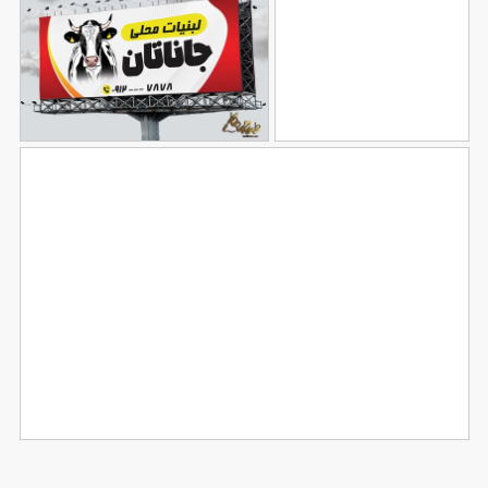
طرح بنر استند مرکز
طرح بنر خام لبنیاتی
95
کراتین مو
87