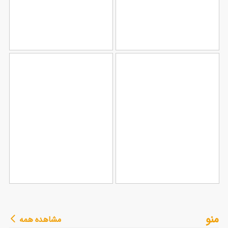
طرح سربرگ شرکتی
طرح سربرگ خام شرکت
106
124
طرح سربرگ آموزشگاه
طرح سربرگ وکیل با
منو
مشاهده همه
90
رانندگی
79
قابلیت ویرایش المان ها