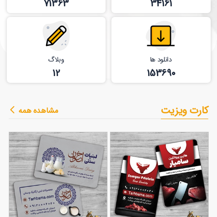
71363
34161
دانلود ها
وبلاگ
12
153690
کارت ویزیت
مشاهده همه