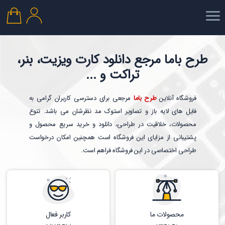
طرح باما مرجع دانلود کارت ویزیت، بنر،
تراکت و ...
فروشگاه آنلاین
طرح باما
مرجعی برای دسترسی کاربران گرامی به
فایل های لایه باز و تصاویر استوک مد نظرشان می باشد. تنوع
محصولات، خلاقیت در طراحی، دانلود و خرید سریع محصول و
پشتیبانی از مزایای این فروشگاه است همچنین امکان درخواست
طراحی اختصاصی در این فروشگاه فراهم است.
محصولات ما
کاربر فعال