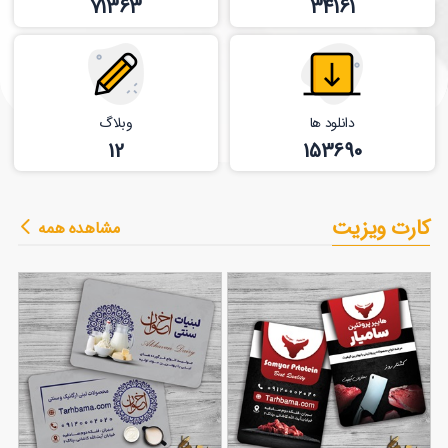
71363
34161
دانلود ها
وبلاگ
12
153690
کارت ویزیت
مشاهده همه