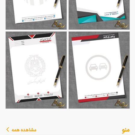
طرح سربرگ شرکتی
طرح سربرگ خام شرکت
106
124
طرح سربرگ آموزشگاه
طرح سربرگ وکیل با
منو
مشاهده همه
90
رانندگی
79
قابلیت ویرایش المان ها