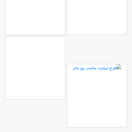
طرح تیشرت مناسب شب
نمونه تیشرت روز مادر
56
یلدا
41
طرح تیشرت روز مادر
40