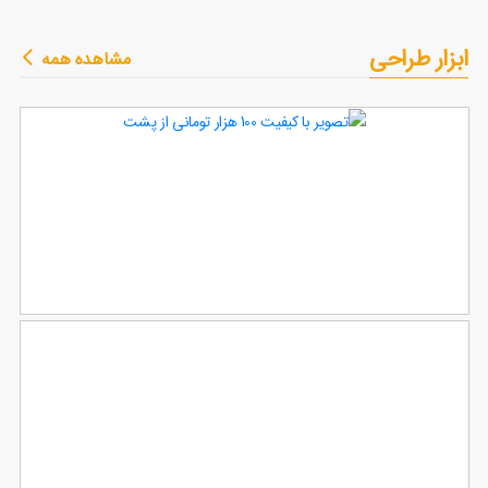
طرح تیشرت مناسب روز
ابزار طراحی
مشاهده همه
51
مادر
تصویر با کیفیت 100 هزار تومانی از پشت
93