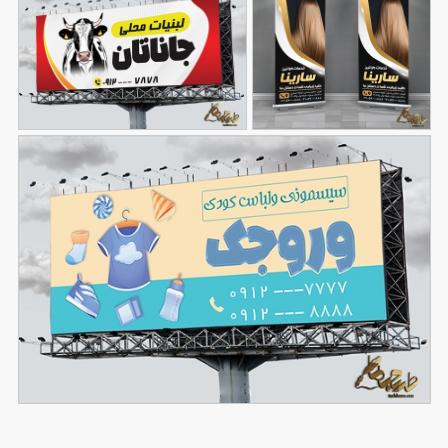
طرح بنر استند مرکز
طرح بنر خام لبنیاتی
95
کراتین مو
88